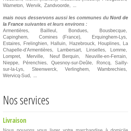
Warneton
,
Wervik
,
Zandvoorde
, ...
mais nous desservons aussi les communes du
Nord de
la France
suivantes et leurs environs :
Armentières
,
Bailleul
,
Bondues
,
Bousbecque
,
Capinghem
,
Comines (France)
,
Erquinghem-Lys
,
Estaires
,
Frelinghien
,
Halluin
,
Hazebrouck
,
Houplines
,
La
Chapelle-d'Armentières
,
Lambersart
,
Linselles
,
Lomme
,
Lompret
,
Merville
,
Neuf Berquin
,
Neuville-en-Ferrain
,
Nieppe
,
Pérenchies
,
Quesnoy-sur-Deûle
,
Roncq
,
Sailly-
sur-la-Lys
,
Steenwerck
,
Verlinghem
,
Wambrechies
,
Wervicq-Sud
, ...
Nos services
Livraison
Nous pouvons vous livrer votre marchandise à domicile