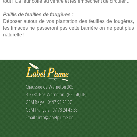
tout ! Ca leur colle au ventre et les empêchent de circuler ...
Paillis de feuilles de fougères :
Déposer autour de vos plantation des feuilles de fougères,
les limaces ne passeront pas cette barrière on ne peut plus
naturelle !
Chaussée de Warneton 305
B-7784 Bas-Warneton (BELGIQUE)
GSM Belge : 0497 93 25 07
GSM Français : 07 78 24 43 38
Email :
info@labelplume.be