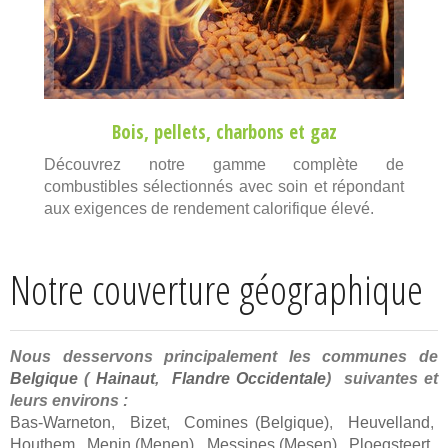
Bois
,
pellets
,
charbons
et
gaz
Découvrez notre gamme complète de
combustibles sélectionnés avec soin et répondant
aux exigences de rendement calorifique élevé.
Notre couverture géographique
Nous desservons principalement les communes de
Belgique
(
Hainaut
,
Flandre Occidentale
) suivantes et
leurs environs :
Bas-Warneton
,
Bizet
,
Comines (Belgique)
,
Heuvelland
,
Houthem
,
Menin (Menen)
,
Messines (Mesen)
,
Ploegsteert
,