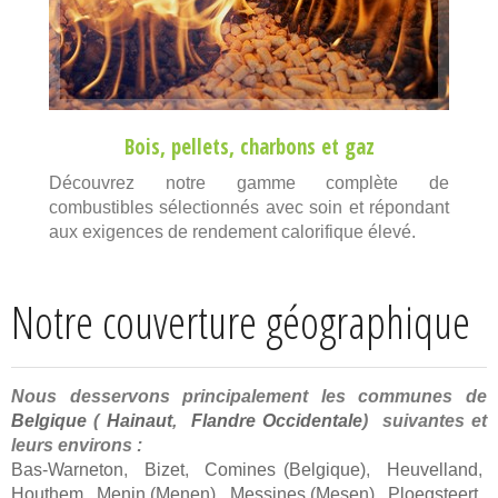
Bois
,
pellets
,
charbons
et
gaz
Découvrez notre gamme complète de
combustibles sélectionnés avec soin et répondant
aux exigences de rendement calorifique élevé.
Notre couverture géographique
Nous desservons principalement les communes de
Belgique
(
Hainaut
,
Flandre Occidentale
) suivantes et
leurs environs :
Bas-Warneton
,
Bizet
,
Comines (Belgique)
,
Heuvelland
,
Houthem
,
Menin (Menen)
,
Messines (Mesen)
,
Ploegsteert
,