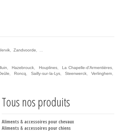
ervik
,
Zandvoorde
, ...
luin
,
Hazebrouck
,
Houplines
,
La Chapelle-d'Armentières
,
Deûle
,
Roncq
,
Sailly-sur-la-Lys
,
Steenwerck
,
Verlinghem
,
Tous nos produits
Aliments
&
accessoires pour chevaux
Aliments
&
accessoires pour chiens