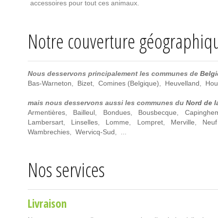
accessoires pour tout ces animaux.
Notre couverture géographiq
Nous desservons principalement les communes de
Belg
Bas-Warneton
,
Bizet
,
Comines (Belgique)
,
Heuvelland
,
Hou
mais nous desservons aussi les communes du
Nord de l
Armentières
,
Bailleul
,
Bondues
,
Bousbecque
,
Capinghe
Lambersart
,
Linselles
,
Lomme
,
Lompret
,
Merville
,
Neuf
Wambrechies
,
Wervicq-Sud
, ...
Nos services
Livraison