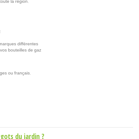
oute la région.
z
marques différentes
 vos bouteilles de gaz
ges ou français.
gots du jardin ?