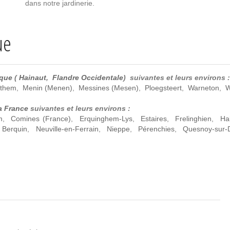
dans notre jardinerie.
ue
ique
(
Hainaut
,
Flandre Occidentale
) suivantes et leurs environs :
them
,
Menin (Menen)
,
Messines (Mesen)
,
Ploegsteert
,
Warneton
,
W
a France
suivantes et leurs environs :
m
,
Comines (France)
,
Erquinghem-Lys
,
Estaires
,
Frelinghien
,
Hal
 Berquin
,
Neuville-en-Ferrain
,
Nieppe
,
Pérenchies
,
Quesnoy-sur-