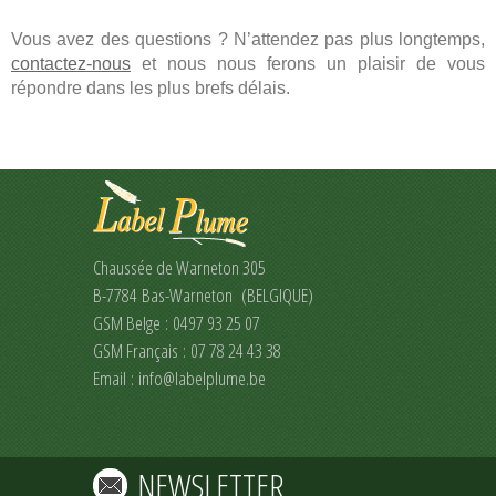
Vous avez des questions ? N’attendez pas plus longtemps,
contactez-nous
et nous nous ferons un plaisir de vous
répondre dans les plus brefs délais.
Chaussée de Warneton 305
B-7784 Bas-Warneton (BELGIQUE)
GSM Belge : 0497 93 25 07
GSM Français : 07 78 24 43 38
Email :
info@labelplume.be
NEWSLETTER