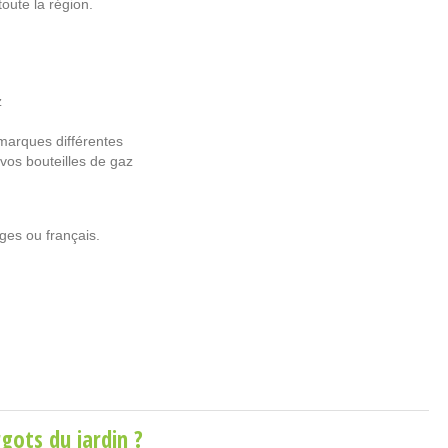
oute la région.
z
marques différentes
 vos bouteilles de gaz
ges ou français.
gots du jardin ?