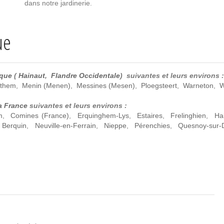
dans notre jardinerie.
ue
ique
(
Hainaut
,
Flandre Occidentale
) suivantes et leurs environs :
them
,
Menin (Menen)
,
Messines (Mesen)
,
Ploegsteert
,
Warneton
,
W
a France
suivantes et leurs environs :
m
,
Comines (France)
,
Erquinghem-Lys
,
Estaires
,
Frelinghien
,
Hal
 Berquin
,
Neuville-en-Ferrain
,
Nieppe
,
Pérenchies
,
Quesnoy-sur-