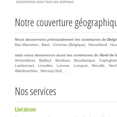
accessoires pour tout ces animaux.
Notre couverture géographiq
Nous desservons principalement les communes de
Belg
Bas-Warneton
,
Bizet
,
Comines (Belgique)
,
Heuvelland
,
Hou
mais nous desservons aussi les communes du
Nord de l
Armentières
,
Bailleul
,
Bondues
,
Bousbecque
,
Capinghe
Lambersart
,
Linselles
,
Lomme
,
Lompret
,
Merville
,
Neuf
Wambrechies
,
Wervicq-Sud
, ...
Nos services
Livraison