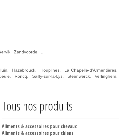
ervik
,
Zandvoorde
, ...
luin
,
Hazebrouck
,
Houplines
,
La Chapelle-d'Armentières
,
Deûle
,
Roncq
,
Sailly-sur-la-Lys
,
Steenwerck
,
Verlinghem
,
Tous nos produits
Aliments
&
accessoires pour chevaux
Aliments
&
accessoires pour chiens