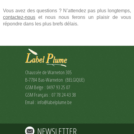
Vous avez des questions ? N’attendez pas plus longtemps,
contactez-nous
et nous nous ferons un plaisir de vous
répondre dans les plus brefs délais.
Chaussée de Warneton 305
B-7784 Bas-Warneton (BELGIQUE)
GSM Belge : 0497 93 25 07
GSM Français : 07 78 24 43 38
Email :
info@labelplume.be
NEWSLETTER