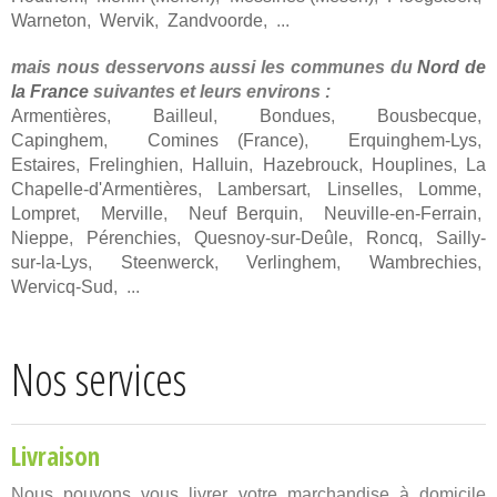
Warneton
,
Wervik
,
Zandvoorde
, ...
mais nous desservons aussi les communes du
Nord de
la France
suivantes et leurs environs :
Armentières
,
Bailleul
,
Bondues
,
Bousbecque
,
Capinghem
,
Comines (France)
,
Erquinghem-Lys
,
Estaires
,
Frelinghien
,
Halluin
,
Hazebrouck
,
Houplines
,
La
Chapelle-d'Armentières
,
Lambersart
,
Linselles
,
Lomme
,
Lompret
,
Merville
,
Neuf Berquin
,
Neuville-en-Ferrain
,
Nieppe
,
Pérenchies
,
Quesnoy-sur-Deûle
,
Roncq
,
Sailly-
sur-la-Lys
,
Steenwerck
,
Verlinghem
,
Wambrechies
,
Wervicq-Sud
, ...
Nos services
Livraison
Nous pouvons vous livrer votre marchandise à domicile