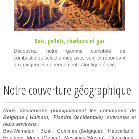
Bois
,
pellets
,
charbons
et
gaz
Découvrez notre gamme complète de
combustibles sélectionnés avec soin et répondant
aux exigences de rendement calorifique élevé.
Notre couverture géographique
Nous desservons principalement les communes de
Belgique
(
Hainaut
,
Flandre Occidentale
) suivantes et
leurs environs :
Bas-Warneton
,
Bizet
,
Comines (Belgique)
,
Heuvelland
,
Houthem
,
Menin (Menen)
,
Messines (Mesen)
,
Ploegsteert
,