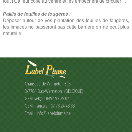
tout ! Ca leur colle au ventre et les empêchent de circuler ...
Paillis de feuilles de fougères :
Déposer autour de vos plantation des feuilles de fougères,
les limaces ne passeront pas cette barrière on ne peut plus
naturelle !
Chaussée de Warneton 305
B-7784 Bas-Warneton (BELGIQUE)
GSM Belge : 0497 93 25 07
GSM Français : 07 78 24 43 38
Email :
info@labelplume.be