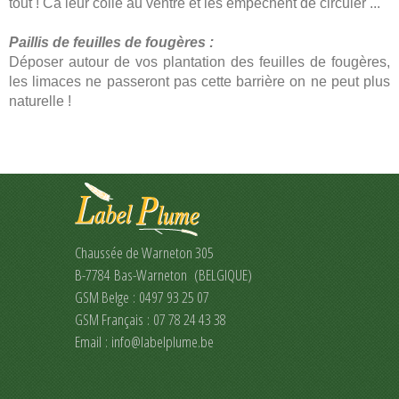
tout ! Ca leur colle au ventre et les empêchent de circuler ...
Paillis de feuilles de fougères :
Déposer autour de vos plantation des feuilles de fougères,
les limaces ne passeront pas cette barrière on ne peut plus
naturelle !
Chaussée de Warneton 305
B-7784 Bas-Warneton (BELGIQUE)
GSM Belge : 0497 93 25 07
GSM Français : 07 78 24 43 38
Email :
info@labelplume.be