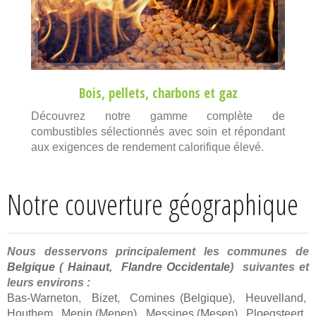
Bois
,
pellets
,
charbons
et
gaz
Découvrez notre gamme complète de
combustibles sélectionnés avec soin et répondant
aux exigences de rendement calorifique élevé.
Notre couverture géographique
Nous desservons principalement les communes de
Belgique
(
Hainaut
,
Flandre Occidentale
) suivantes et
leurs environs :
Bas-Warneton
,
Bizet
,
Comines (Belgique)
,
Heuvelland
,
Houthem
,
Menin (Menen)
,
Messines (Mesen)
,
Ploegsteert
,