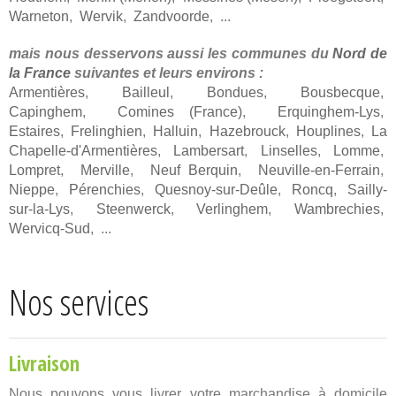
Warneton
,
Wervik
,
Zandvoorde
, ...
mais nous desservons aussi les communes du
Nord de
la France
suivantes et leurs environs :
Armentières
,
Bailleul
,
Bondues
,
Bousbecque
,
Capinghem
,
Comines (France)
,
Erquinghem-Lys
,
Estaires
,
Frelinghien
,
Halluin
,
Hazebrouck
,
Houplines
,
La
Chapelle-d'Armentières
,
Lambersart
,
Linselles
,
Lomme
,
Lompret
,
Merville
,
Neuf Berquin
,
Neuville-en-Ferrain
,
Nieppe
,
Pérenchies
,
Quesnoy-sur-Deûle
,
Roncq
,
Sailly-
sur-la-Lys
,
Steenwerck
,
Verlinghem
,
Wambrechies
,
Wervicq-Sud
, ...
Nos services
Livraison
Nous pouvons vous livrer votre marchandise à domicile